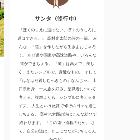
サンタ（修行中）
『ぼくのまえに道はない。ぼくのうしろに
道はできる。』 高村光太郎の詩の一節。 み
んな、「道」を作りながら生きよおじゃろ
う。 あぜ道や国道や高速道路や、いろんな
道ができちょる。 「道」は高大で、美し
く、またシンプルで、身近なもの。 そして
「はなはだ親しむべきもの」なんじゃ。 山
口県出身、一人旅を好み、聖職者について
考える。複雑よりも、シンプルに考えるタ
イプ。 人生という旅路で修行の日々を過ご
しちょる。 高村光太郎の詩はこんな結びで
終わります。 『この遠い道程のため』 さ
て、自分の道は、どこにつながっちょるん
かのお。