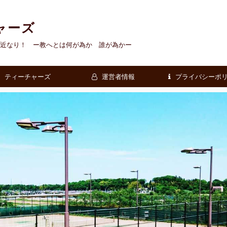
ャーズ
近なり！ ー教へとは何が為か 誰が為かー
ティーチャーズ
運営者情報
プライバシーポ