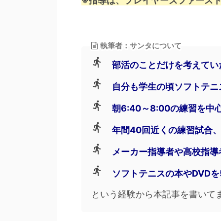
※指導は、プレイヤーズファース
執筆者：サンタについて
directions_run
部活のことだけを考えてい
directions_run
自分も学生の頃ソフトテニ
directions_run
朝6:40～8:00の練習を
directions_run
年間40回近くの練習試合
directions_run
メーカー指導者や高校指導
directions_run
ソフトテニスの本やDVD
という経験から本記事を書いて