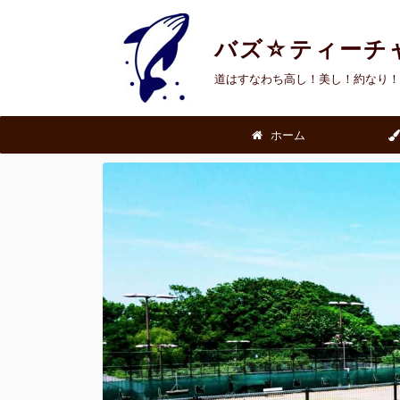
バズ☆ティーチ
道はすなわち高し！美し！約なり！
ホーム