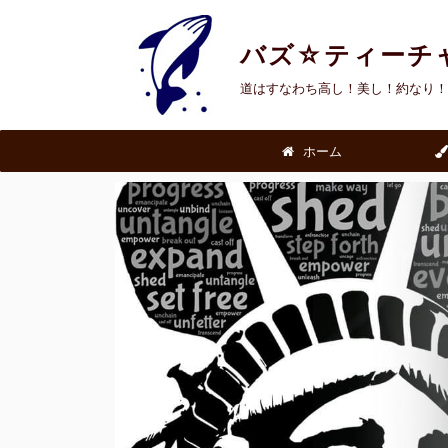
バズ☆ティーチ
道はすなわち高し！美し！約なり！
ホーム