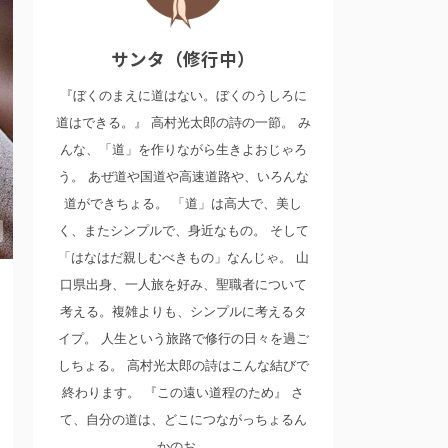
サンタ（修行中）
『ぼくのまえに道はない。ぼくのうしろに
道はできる。』 高村光太郎の詩の一節。 み
んな、「道」を作りながら生きよおじゃろ
う。 あぜ道や国道や高速道路や、いろんな
道ができちょる。 「道」は高大で、美し
く、またシンプルで、身近なもの。 そして
「はなはだ親しむべきもの」なんじゃ。 山
口県出身、一人旅を好み、聖職者について
考える。複雑よりも、シンプルに考えるタ
イプ。 人生という旅路で修行の日々を過ご
しちょる。 高村光太郎の詩はこんな結びで
終わります。 『この遠い道程のため』 さ
て、自分の道は、どこにつながっちょるん
かのお。