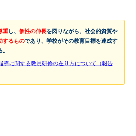
尊重
個性の伸長
し、
を図りながら、社会的資質や
助するもの
であり、学校がその教育目標を達成す
る。
徒指導に関する教員研修の在り方について（報告