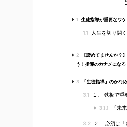
1
生徒指導が重要なワケ
1.1
人生を切り開く
2
【諦めてませんか？】
う！指導のカナメになる
3
「生徒指導」のかなめ
3.1
１. 鉄板で重
3.1.1
「未来
3.2
２. 必須は「