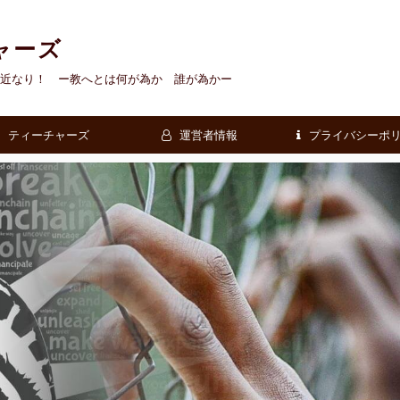
ャーズ
近なり！ ー教へとは何が為か 誰が為かー
ティーチャーズ
運営者情報
プライバシーポ